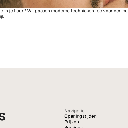
 in je haar? Wij passen moderne technieken toe voor een natu
jl.
 meets 
Navigatie
Openingstijden
Prijzen
Services