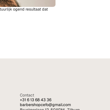
urlijk ogend resultaat dat 
Contact
+31 6 13 68 43 36
barbershopcefo@gmail.com
Brucknerlaan 12, 5011DM,  Tilburg 